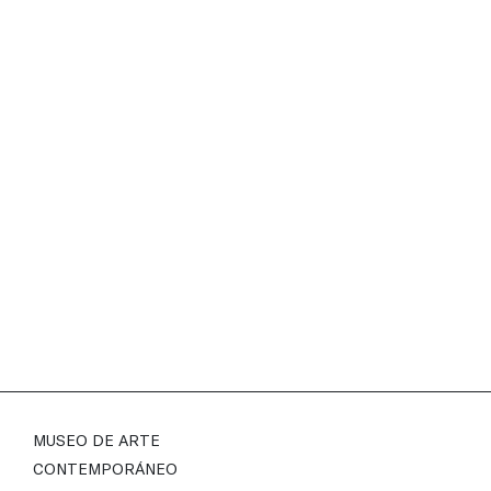
GUÍA DE APRECIACIÓN DEL
ARTE CONTEMPORÁNEO
6 - 12+ años — La Guía de apreciación del arte
contemporáneo: Temas y conceptos es una
herramienta educativa dirigida a docentes,
enfocada en la interpretación del contenido en
una obra de arte contemporáneo.
MUSEO DE ARTE
CONTEMPORÁNEO