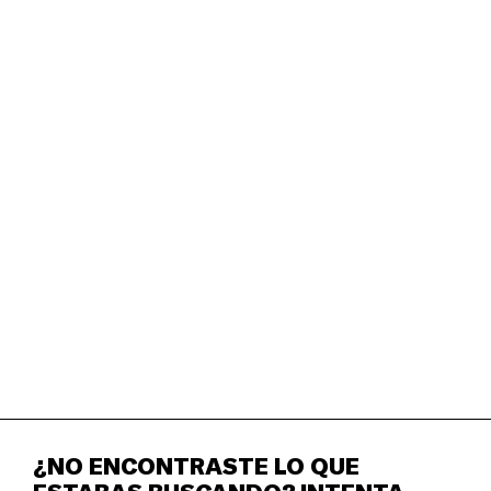
GUÍA DE APRECIACIÓN DEL
ARTE CONTEMPORÁNEO
6 - 12+ años — La Guía de apreciación del arte
contemporáneo: Temas y conceptos es una
herramienta educativa dirigida a docentes, enfocada en
la interpretación del contenido en una obra de arte
contemporáneo.
¿NO ENCONTRASTE LO QUE