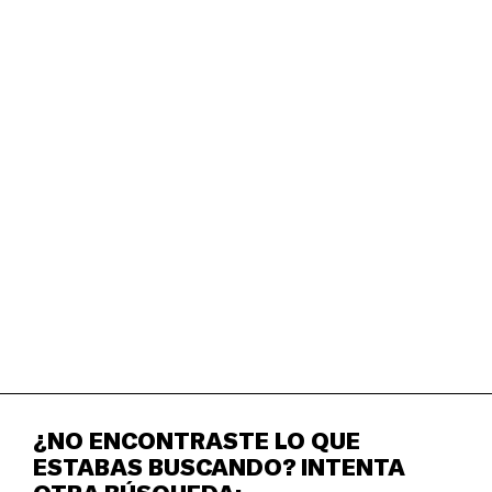
GUÍA DE APRECIACIÓN DEL
ARTE CONTEMPORÁNEO
6 - 12+ años — La Guía de apreciación del arte
contemporáneo: Temas y conceptos es una
herramienta educativa dirigida a docentes, enfocada en
la interpretación del contenido en una obra de arte
contemporáneo.
¿NO ENCONTRASTE LO QUE
ESTABAS BUSCANDO? INTENTA