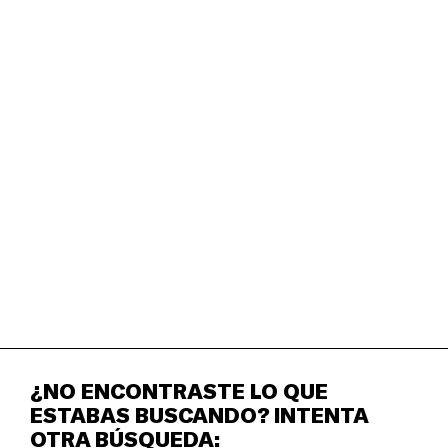
ARTE Y CIENCIA
5 a 9 años — Ciclo de talleres creativos en formato de
video dirigidos a familias y niñxs de nivel elemental (5
a 9 años) creados por lxs artistas, educadorxs y
activistas ambientales Osvaldo Budet y
Shonah Trescott.
¿NO ENCONTRASTE LO QUE
ESTABAS BUSCANDO? INTENTA
OTRA BÚSQUEDA: