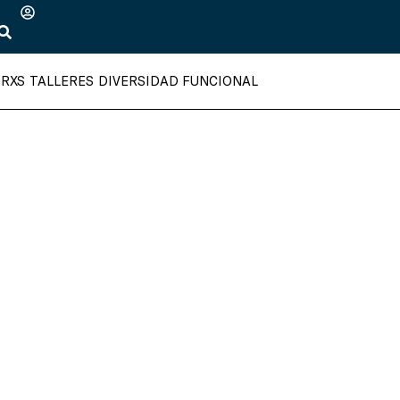
TRXS
TALLERES
DIVERSIDAD FUNCIONAL
BIOLOGÍA
CIENCIAS
INTEGRACIÓN CURRICULAR
MEDIOAMBIENTE
QUÍMICA