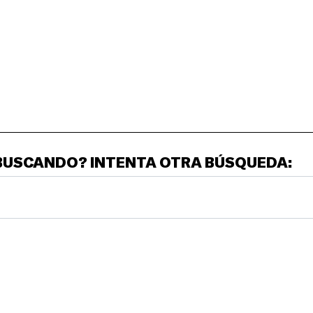
ARTE Y CIENCIAS
12+ años — Los cuatro módulos educativos de
integración curricular entre las Artes y la materia
académica de Ciencias exploran obras de artistas cuya
forma de pensar y crear integra la ciencia como parte
esencial de su proceso creativo.
BUSCANDO? INTENTA OTRA BÚSQUEDA: